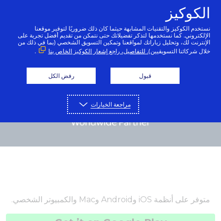
الكوكيز
عربي
نستخدم الكوكيز والتقنيات المشابهة حيثما كان ذلك ضروريًا لتوفير موقعنا
الإلكتروني. كما نستخدمها لتذكر تفضيلاتك حتى نتمكن من تقديم أفضل تجربة على
الإنترنت لك، وتحليل زياراتك لمواقعنا وتمكين التسويق الشخصي (بما في ذلك من
خلال شركائنا التسويقيين)
. للتفاصيل، راجع إشعار الكوكيز الخاص بنا
.
قبول
رفض الكل
مراجعة الخيارات
متوفر على أنظمة iOS وAndroid وMac والكمبيوتر الشخصي.