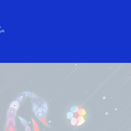
ქართული
თ
გის